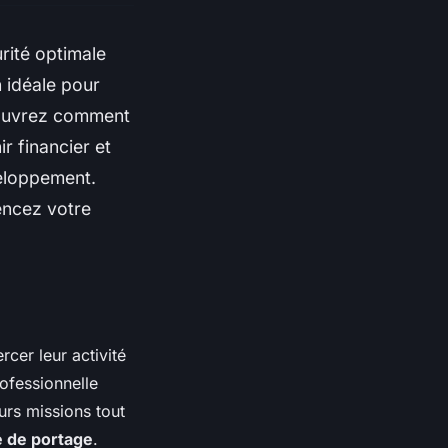
rité optimale
n idéale pour
couvrez comment
r financier et
éveloppement.
encez votre
rcer leur activité
rofessionnelle
urs missions tout
é de portage
.