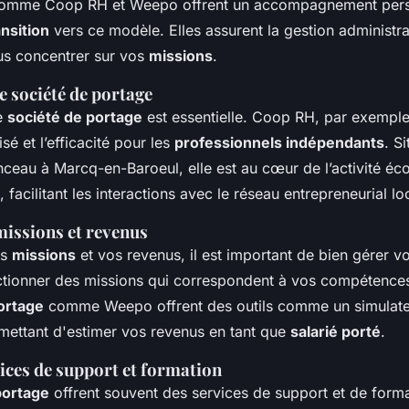
comme Coop RH et Weepo offrent un accompagnement pers
ansition
vers ce modèle. Elles assurent la gestion administra
us concentrer sur vos
missions
.
e société de portage
ne
société de portage
est essentielle. Coop RH, par exemple
sé et l’efficacité pour les
professionnels indépendants
. S
eau à Marcq-en-Baroeul, elle est au cœur de l’activité éc
, facilitant les interactions avec le réseau entrepreneurial lo
missions et revenus
os
missions
et vos revenus, il est important de bien gérer v
ctionner des missions qui correspondent à vos compétence
ortage
comme Weepo offrent des outils comme un simulat
mettant d'estimer vos revenus en tant que
salarié porté
.
rvices de support et formation
portage
offrent souvent des services de support et de for