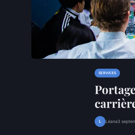
SERVICES
Portage 
carrièr
L
Léana
3 septe