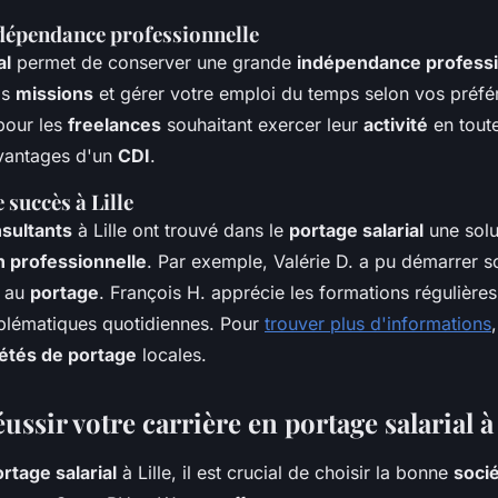
indépendance professionnelle
al
permet de conserver une grande
indépendance professi
os
missions
et gérer votre emploi du temps selon vos préfé
pour les
freelances
souhaitant exercer leur
activité
en tout
avantages d'un
CDI
.
succès à Lille
sultants
à Lille ont trouvé dans le
portage salarial
une solu
 professionnelle
. Par exemple, Valérie D. a pu démarrer 
e au
portage
. François H. apprécie les formations régulières 
blématiques quotidiennes. Pour
trouver plus d'informations
étés de portage
locales.
sir votre carrière en portage salarial à 
rtage salarial
à Lille, il est crucial de choisir la bonne
soci