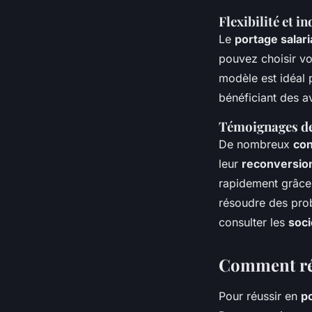
Flexibilité et 
Le
portage salari
pouvez choisir v
modèle est idéal 
bénéficiant des 
Témoignages de 
De nombreux
con
leur
reconversion
rapidement grâc
résoudre des pro
consulter les
soci
Comment réus
Pour réussir en
po