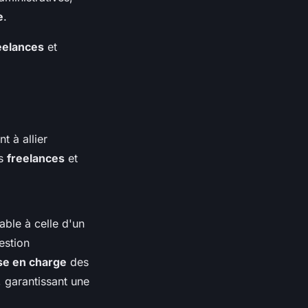
e
.
eelances
et
t à allier
es
freelances
et
ble à celle d'un
estion
se en charge
des
 garantissant une