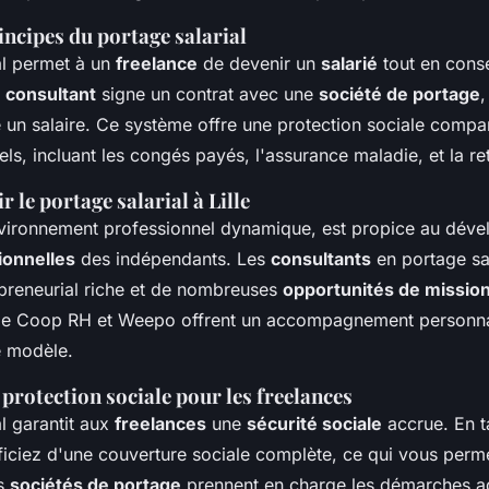
incipes du portage salarial
al permet à un
freelance
de devenir un
salarié
tout en cons
e
consultant
signe un contrat avec une
société de portage
,
se un salaire. Ce système offre une protection sociale compa
nels, incluant les congés payés, l'assurance maladie, et la ret
 le portage salarial à Lille
environnement professionnel dynamique, est propice au dév
ionnelles
des indépendants. Les
consultants
en portage sal
preneurial riche et de nombreuses
opportunités de missio
e Coop RH et Weepo offrent un accompagnement personnalis
 modèle.
 protection sociale pour les freelances
al garantit aux
freelances
une
sécurité sociale
accrue. En 
iciez d'une couverture sociale complète, ce qui vous permet
es
sociétés de portage
prennent en charge les démarches ad