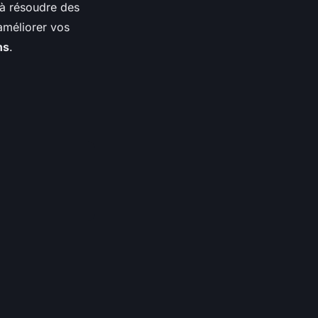
à résoudre des
améliorer vos
ns
.