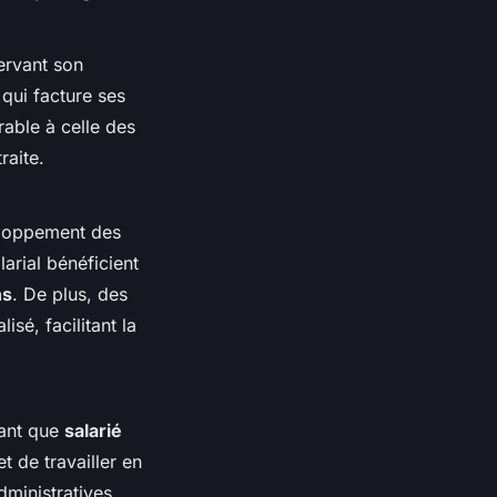
ervant son
 qui facture ses
rable à celle des
raite.
eloppement des
arial bénéficient
ns
. De plus, des
é, facilitant la
tant que
salarié
 de travailler en
ministratives,