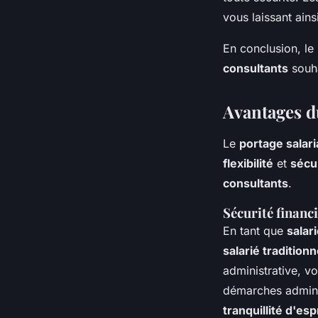
vous laissant ains
En conclusion, le 
consultants
souha
Avantages d
Le
portage salari
flexibilité
et
sécu
consultants
.
Sécurité financ
En tant que
salar
salarié traditionn
administrative, v
démarches adminis
tranquillité d'esp