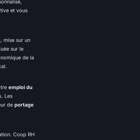
onnalisé,
tive et vous
, mise sur un
ituée sur le
onomique de la
cal.
otre
emploi du
s. Les
eur de
portage
mation. Coop RH