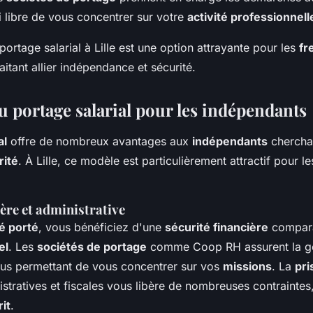
i libre de vous concentrer sur votre
activité professionnell
portage salarial à Lille est une option attrayante pour les
fr
itant allier indépendance et sécurité.
u portage salarial pour les indépendants
al
offre de nombreux avantages aux
indépendants
cherchan
rité
. À Lille, ce modèle est particulièrement attractif pour l
ière et administrative
ié porté
, vous bénéficiez d'une
sécurité financière
compara
el
. Les
sociétés de portage
comme Coop RH assurent la g
ous permettant de vous concentrer sur vos
missions
. La
pri
tratives et fiscales vous libère de nombreuses contraintes,
rit
.